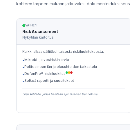
kohteen tarpeen mukaan jatkuvaksi, dokumentoiduksi seuran
VAIHE 1
Risk Assessment
Nykytilan kartoitus
Kaikki alkaa säiliökohtaisesta riskiluokituksesta.
Mikrobi- ja vesiriskin arvio
•
Polttoaineen iän ja olosuhteiden tarkastelu
•
DefenPro®-riskiluokitus
•
Selkeä raportti ja suositukset
•
Sopii kohteille, joissa halutaan ajantasainen tilannekuva.