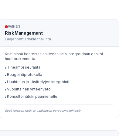
VAIHE 3
Risk Management
Laajennettu riskienhallinta
Kriittisissä kohteissa riskienhallinta integroidaan osaksi
huoltorakennetta.
Tiheämpi seuranta
•
Reagointiprotokolla
•
Huuhtelun ja käsittelyjen integrointi
•
Vuosittainen yhteenveto
•
Konsultointituki päämiehelle
•
Sopii korkean riskin ja valtiotason varavoimakohteisiin.