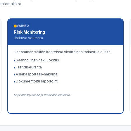
tamalliksi.
VAIHE 2
Risk Monitoring
Jatkuva seuranta
Useamman säiliön kohteissa yksittäinen tarkastus ei riitä.
Säännöllinen riskiluokitus
•
Trendiseuranta
•
Asiakasportaali-näkymä
•
Dokumentoitu raportointi
•
Sopii huoltoyhtiöille ja monisäiliökohteisiin.