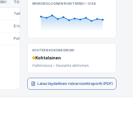
SKI
TOIMENPIDE
SEURAAVA TARKASTUS
MIKROBIOLOGINEN RISKITRENDI – 12 KK
Tarkastus 3 kk
08.2026
Ei toimenpiteitä
02.2027
Pohjantarkastus
06.2026
KOHTEEN KOKONAISRISKI
Kohtalainen
Hallinnassa – Seuranta aktiivinen
Lataa täydellinen riskiarviointiraportti (PDF)