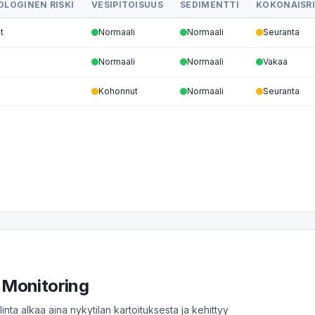
OLOGINEN RISKI
VESIPITOISUUS
SEDIMENTTI
KOKONAISRI
t
Normaali
Normaali
Seuranta
Normaali
Normaali
Vakaa
Kohonnut
Normaali
Seuranta
 Monitoring
nta alkaa aina nykytilan kartoituksesta ja kehittyy