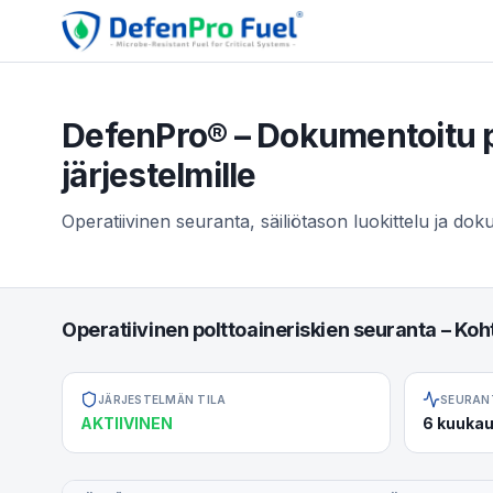
DefenPro® – Dokumentoitu pol
järjestelmille
Operatiivinen seuranta, säiliötason luokittelu ja dok
Operatiivinen polttoaineriskien seuranta – Ko
JÄRJESTELMÄN TILA
SEURAN
AKTIIVINEN
6 kuukau