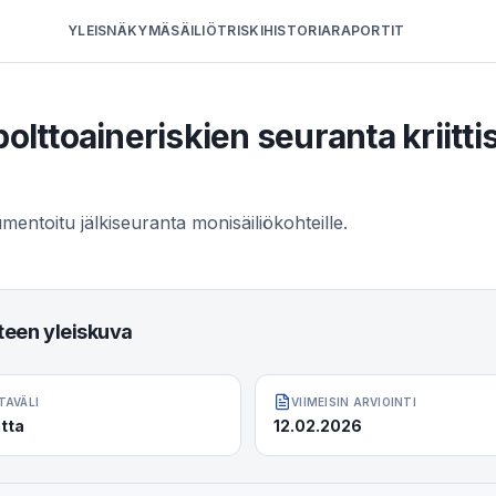
YLEISNÄKYMÄ
SÄILIÖT
RISKIHISTORIA
RAPORTIT
ttoaineriskien seuranta kriittis
umentoitu jälkiseuranta monisäiliökohteille.
hteen yleiskuva
TAVÄLI
VIIMEISIN ARVIOINTI
tta
12.02.2026