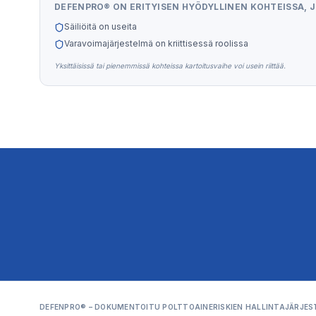
DEFENPRO® ON ERITYISEN HYÖDYLLINEN KOHTEISSA, J
Säiliöitä on useita
Varavoimajärjestelmä on kriittisessä roolissa
Yksittäisissä tai pienemmissä kohteissa kartoitusvaihe voi usein riittää.
DEFENPRO® – DOKUMENTOITU POLTTOAINERISKIEN HALLINTAJÄRJE