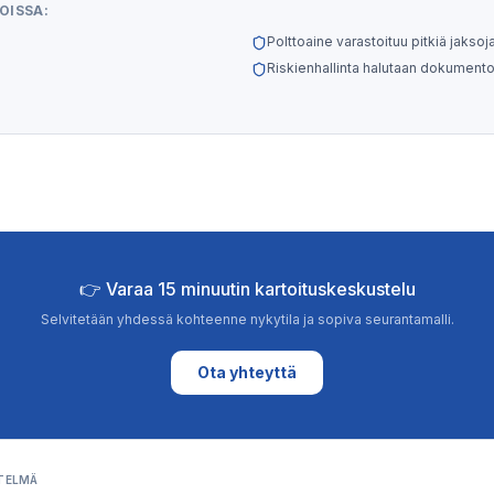
OISSA:
Polttoaine varastoituu pitkiä jaksoj
Riskienhallinta halutaan dokumento
👉
Varaa 15 minuutin kartoituskeskustelu
Selvitetään yhdessä kohteenne nykytila ja sopiva seurantamalli.
Ota yhteyttä
STELMÄ