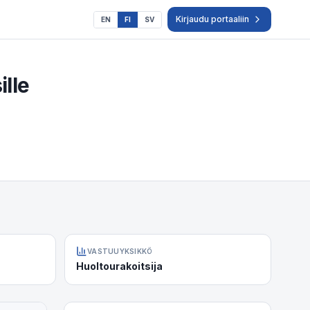
Kirjaudu portaaliin
EN
FI
SV
ille
VASTUUYKSIKKÖ
Huoltourakoitsija