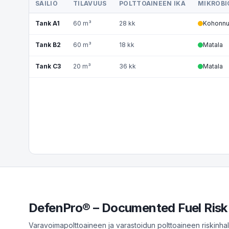
SÄILIÖ
TILAVUUS
POLTTOAINEEN IKÄ
MIKROBI
Tank A1
60 m³
28 kk
Kohonnu
Tank B2
60 m³
18 kk
Matala
Tank C3
20 m³
36 kk
Matala
DefenPro® – Documented Fuel Risk
Varavoimapolttoaineen ja varastoidun polttoaineen riskinhalli