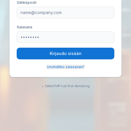
Sähköposti
Salasana
Kirjaudu sisään
Unohditko salasanan?
← DefenPro® Fuel Risk Monitoring